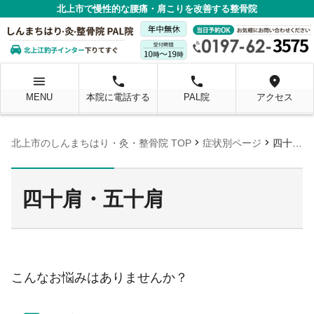
北上市で慢性的な腰痛・肩こりを改善する整骨院
menu
local_phone
local_phone
location_on
MENU
本院に電話する
PAL院
アクセス
chevron_right
chevron_right
北上市のしんまちはり・灸・整骨院 TOP
症状別ページ
四十肩・五十肩
四十肩・五十肩
こんなお悩みはありませんか？