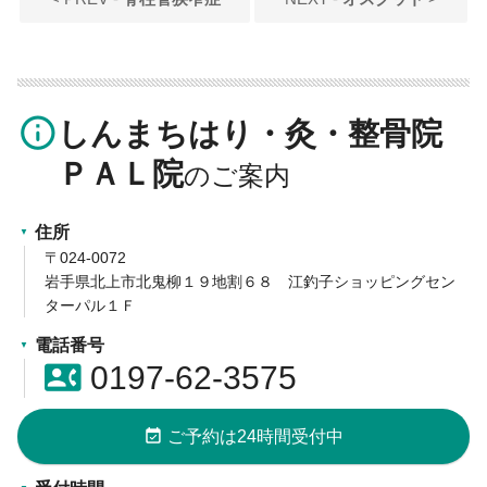
info_outline
しんまちはり・灸・整骨院
ＰＡＬ院
住所
〒024-0072
岩手県北上市北鬼柳１９地割６８ 江釣子ショッピングセン
ターパル１Ｆ
電話番号
contact_phone
0197-62-3575
event_available
ご予約は24時間受付中