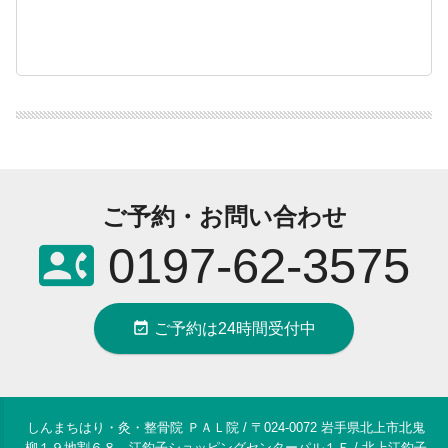
ご予約・お問い合わせ
contact_phone
0197-62-3575
event_available
ご予約は24時間受付中
しんまちはり・灸・整骨院 ＰＡＬ院 / 〒024-0072 岩手県北上市北鬼
柳１９地割６８ 江釣子ショッピングセンターパル１Ｆ / 北上江釣子