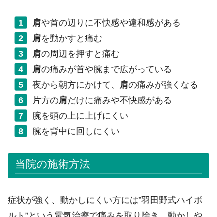
肩
や首の辺りに不快感や違和感がある
肩
を動かすと痛む
肩
の周辺を押すと痛む
肩
の痛みが首や腕まで広がっている
夜から朝方にかけて、
肩
の痛みが強くなる
片方の
肩
だけに痛みや不快感がある
腕を頭の上に上げにくい
腕を背中に回しにくい
当院の施術方法
症状が強く、動かしにくい方には”羽田野式ハイボ
ルト”という電気治療で痛みを取り除き、動かしや