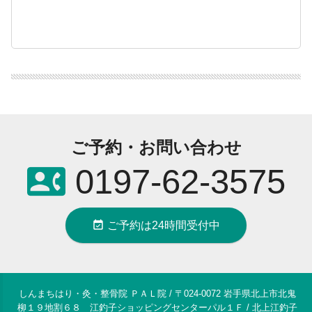
ご予約・お問い合わせ
contact_phone
0197-62-3575
event_available
ご予約は24時間受付中
しんまちはり・灸・整骨院 ＰＡＬ院 / 〒024-0072 岩手県北上市北鬼
柳１９地割６８ 江釣子ショッピングセンターパル１Ｆ / 北上江釣子