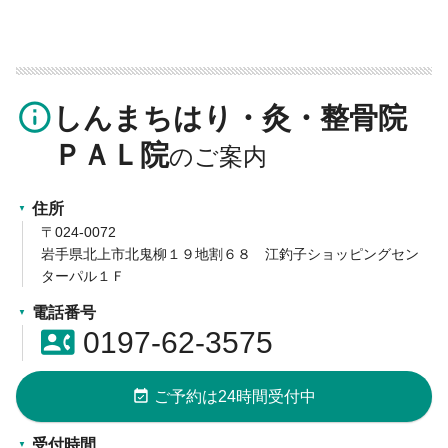
info_outline
しんまちはり・灸・整骨院
ＰＡＬ院
住所
〒024-0072
岩手県北上市北鬼柳１９地割６８ 江釣子ショッピングセン
ターパル１Ｆ
電話番号
contact_phone
0197-62-3575
event_available
ご予約は24時間受付中
受付時間