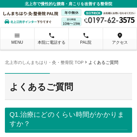
北上市で慢性的な腰痛・肩こりを改善する整骨院
menu
local_phone
local_phone
location_on
MENU
本院に電話する
PAL院
アクセス
chevron_right
北上市のしんまちはり・灸・整骨院 TOP
よくあるご質問
よくあるご質問
Q1.治療にどのくらい時間がかかりま
すか？