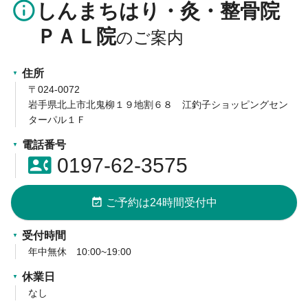
info_outline
しんまちはり・灸・整骨院
ＰＡＬ院
住所
〒024-0072
岩手県北上市北鬼柳１９地割６８ 江釣子ショッピングセン
ターパル１Ｆ
電話番号
contact_phone
0197-62-3575
event_available
ご予約は24時間受付中
受付時間
年中無休 10:00~19:00
休業日
なし