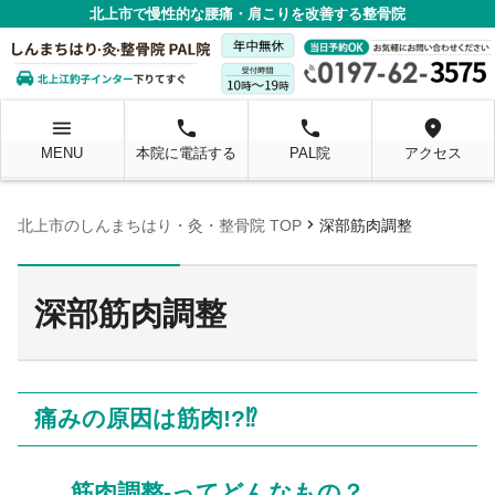
北上市で慢性的な腰痛・肩こりを改善する整骨院
menu
local_phone
local_phone
location_on
MENU
本院に電話する
PAL院
アクセス
chevron_right
北上市のしんまちはり・灸・整骨院 TOP
深部筋肉調整
深部筋肉調整
痛みの原因は筋肉!?⁉
筋肉調整-ってどんなもの？