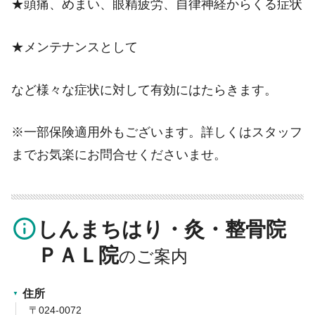
★頭痛、めまい、眼精疲労、自律神経からくる症状
★メンテナンスとして
など様々な症状に対して有効にはたらきます。
※一部保険適用外もございます。詳しくはスタッフ
までお気楽にお問合せくださいませ。
info_outline
しんまちはり・灸・整骨院
ＰＡＬ院
住所
〒024-0072