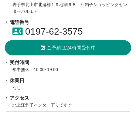
岩手県北上市北鬼柳１９地割６８ 江釣子ショッピングセン
ターパル１Ｆ
電話番号
contact_phone
0197-62-3575
event_available
ご予約は24時間受付中
受付時間
年中無休 10:00~19:00
休業日
なし
アクセス
北上江釣子インター下りてすぐ